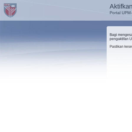
Aktifk
Portal UPM
Bagi mengesah
pengaktifan 
Pastikan kese