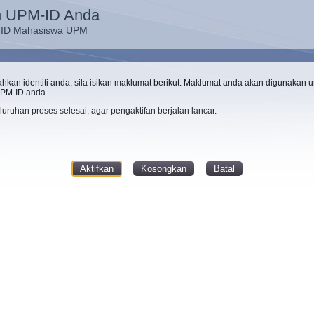
an UPM-ID Anda
-ID Mahasiswa UPM
kan identiti anda, sila isikan maklumat berikut. Maklumat anda akan digunakan u
UPM-ID anda.
luruhan proses selesai, agar pengaktifan berjalan lancar.
Batal